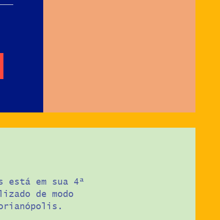
4
s está em sua 4ª
lizado de modo
orianópolis.