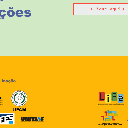
ções
Clique aqui
lização